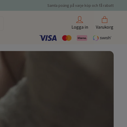
Samla poäng på varje köp och få rabatt
Logga in
Varukorg