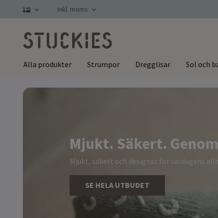
Inkl. moms
Alla produkter
Strumpor
Dregglisar
Sol och b
Mjukt. Säkert. Genom
Mjukt, säkert och designat för vardagens alla
SE HELA UTBUDET