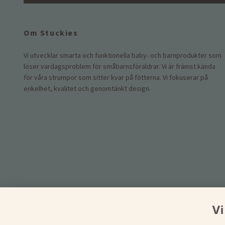
Om Stuckies
Vi utvecklar smarta och funktionella baby- och barnprodukter som
löser vardagsproblem för småbarnsföräldrar. Vi är främst kända
för våra strumpor som sitter kvar på fötterna. Vi fokuserar på
enkelhet, kvalitet och genomtänkt design.
Vi