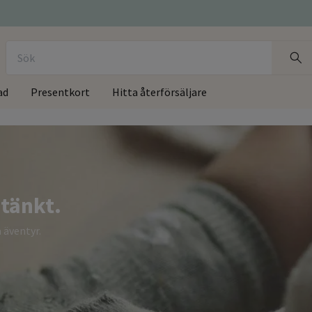
ad
Presentkort
Hitta återförsäljare
tänkt.
 äventyr.